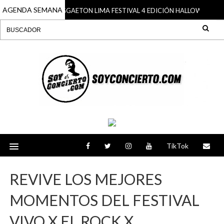
AGENDA SEMANA
HOY ES EL REGGAETON LIMA FESTIVAL 4 EDICIÓN HALLOWEEN
2023
2
TikTok
REVIVE LOS MEJORES
MOMENTOS DEL FESTIVAL
VIVO X EL ROCK X