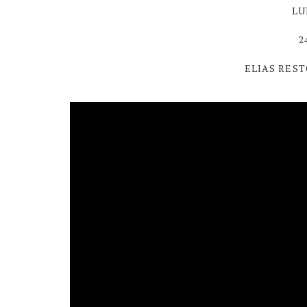
LU
2
ELIAS RES