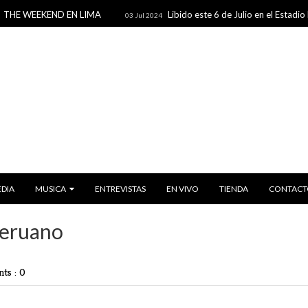
WEEKEND EN LIMA
Libido este 6 de Julio en el Estadio Nacio
03 Jul 2024
EDIA
MUSICA
ENTREVISTAS
EN VIVO
TIENDA
CONTACT
peruano
ts : 0