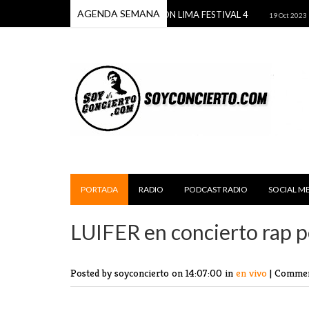
AGENDA SEMANA
 FEST 2
REGGAETON LIMA FESTIVAL 4
THE 
22 Oct 2023
19 Oct 2023
PORTADA
RADIO
PODCAST RADIO
SOCIAL M
LUIFER en concierto rap 
Posted by soyconcierto
on 14:07:00 in
en vivo
|
Commen