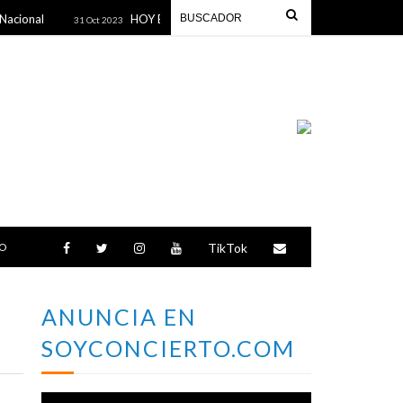
nal
HOY ES EL REGGAETON LIMA FESTIVAL 4 EDICIÓN HA
31 Oct 2023
O
TikTok
ANUNCIA EN
SOYCONCIERTO.COM